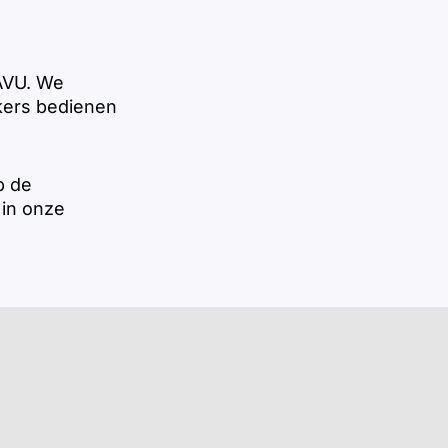
 AVU. We
kers bedienen
p de
 in onze