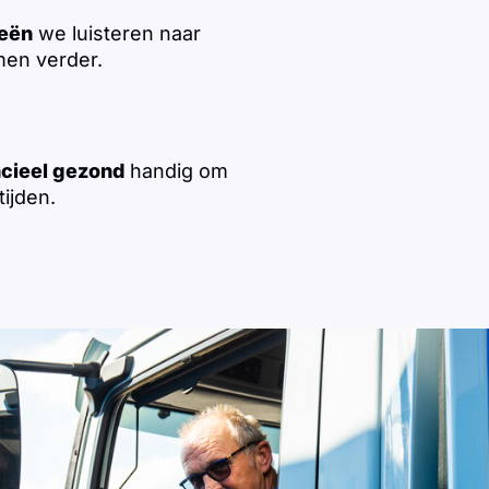
eeën
we luisteren naar
en verder.
ncieel gezond
handig om
ijden.